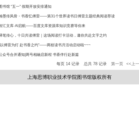
图书馆 “五一” 假期开放安排通知
翰墨传风骨・书香忆傅雷——第31个世界读书日傅雷主题经典阅读荐读
智汇文库·AI启航——百度文库资源库知识竞赛等你来
译笔传心，十日共读傅雷｜这场阅读打卡活动，邀你共赴文字之约
“以傅雷为灯 赴书香之约”——两校读书月活动启动啦~~~
公众号合并通知|两号相融启新程 书香伴行赴新篇
每页
14
记录
总共
78
记录
第一页
<<上
上海思博职业技术学院图书馆版权所有