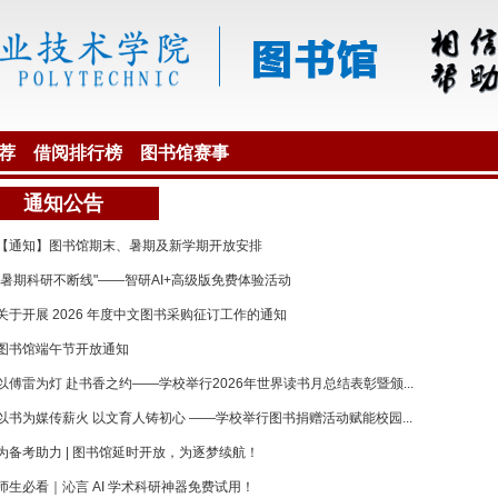
荐
借阅排行榜
图书馆赛事
通知公告
【通知】图书馆期末、暑期及新学期开放安排
"暑期科研不断线"——智研AI+高级版免费体验活动
关于开展 2026 年度中文图书采购征订工作的通知
图书馆端午节开放通知
以傅雷为灯 赴书香之约——学校举行2026年世界读书月总结表彰暨颁...
以书为媒传薪火 以文育人铸初心 ——学校举行图书捐赠活动赋能校园...
为备考助力 | 图书馆延时开放，为逐梦续航！
师生必看｜沁言 AI 学术科研神器免费试用！